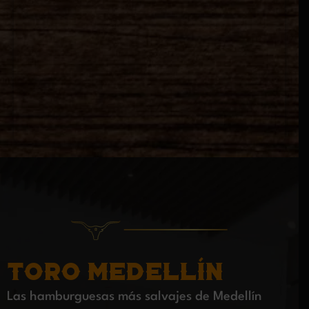
TORO
TORO
TORO BOGOTÁ
TORO MEDELLÍN
BUCARAMANGA
Las hamburguesas más salvajes de Bogotá
BARRANQUILLA
Las hamburguesas más salvajes de Medellín
Las hamburguesas más salvajes de